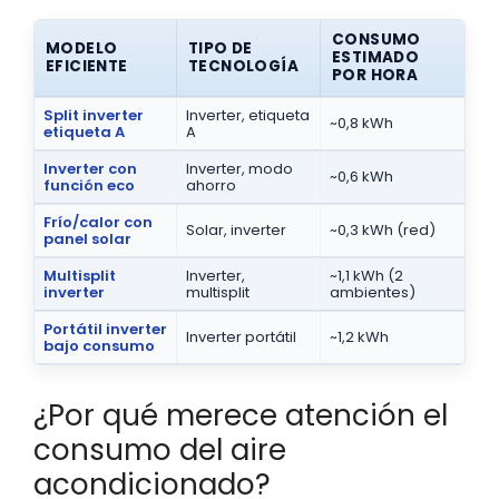
CONSUMO
MODELO
TIPO DE
ESTIMADO
EFICIENTE
TECNOLOGÍA
POR HORA
Split inverter
Inverter, etiqueta
~0,8 kWh
etiqueta A
A
Inverter con
Inverter, modo
~0,6 kWh
función eco
ahorro
Frío/calor con
Solar, inverter
~0,3 kWh (red)
panel solar
Multisplit
Inverter,
~1,1 kWh (2
inverter
multisplit
ambientes)
Portátil inverter
Inverter portátil
~1,2 kWh
bajo consumo
¿Por qué merece atención el
consumo del aire
acondicionado?