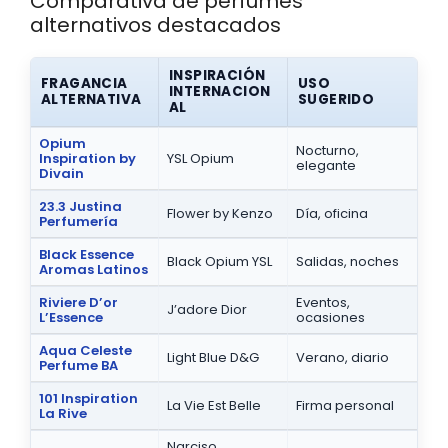
Comparativa de perfumes
alternativos destacados
INSPIRACIÓN
FRAGANCIA
USO
INTERNACION
ALTERNATIVA
SUGERIDO
AL
Opium
Nocturno,
Inspiration by
YSL Opium
elegante
Divain
23.3 Justina
Flower by Kenzo
Día, oficina
Perfumería
Black Essence
Black Opium YSL
Salidas, noches
Aromas Latinos
Riviere D’or
Eventos,
J’adore Dior
L’Essence
ocasiones
Aqua Celeste
Light Blue D&G
Verano, diario
Perfume BA
101 Inspiration
La Vie Est Belle
Firma personal
La Rive
Narciso