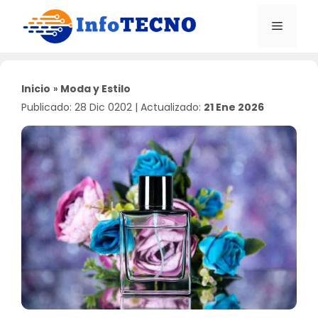
Saltar
al
Menú
contenido
Inicio
»
Moda y Estilo
Publicado: 28 Dic 0202
|
Actualizado:
21 Ene 2026