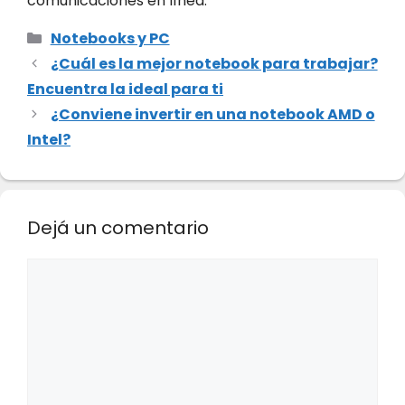
comunicaciones en línea.
Categorías
Notebooks y PC
¿Cuál es la mejor notebook para trabajar?
Encuentra la ideal para ti
¿Conviene invertir en una notebook AMD o
Intel?
Dejá un comentario
Comentario