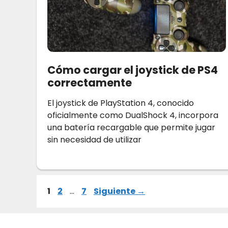
Cómo cargar el joystick de PS4
correctamente
El joystick de PlayStation 4, conocido
oficialmente como DualShock 4, incorpora
una batería recargable que permite jugar
sin necesidad de utilizar
Página
Página
Página
1
2
…
7
Siguiente
→