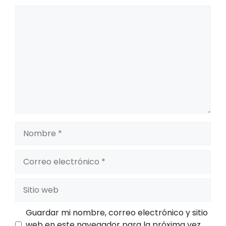
Comentario
Nombre
Correo
electrónico
Sitio
web
Guardar mi nombre, correo electrónico y sitio
web en este navegador para la próxima vez