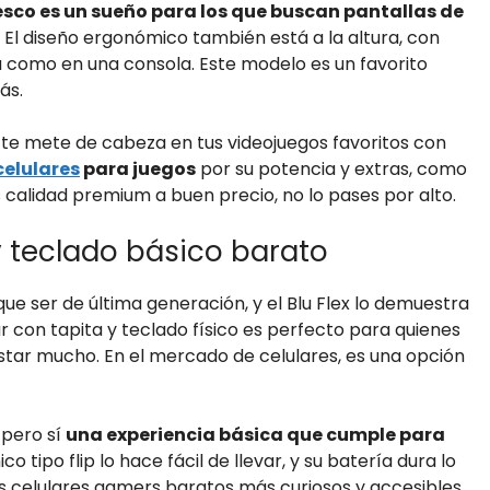
esco es un sueño para los que buscan pantallas de
. El diseño ergonómico también está a la altura, con
a como en una consola. Este modelo es un favorito
ás.
ue te mete de cabeza en tus videojuegos favoritos con
celulares
para juegos
por su potencia y extras, como
és calidad premium a buen precio, no lo pases por alto.
 y teclado básico barato
que ser de última generación, y el Blu Flex lo demuestra
ar con tapita y teclado físico es perfecto para quienes
gastar mucho. En el mercado de celulares, es una opción
 pero sí
una experiencia básica que cumple para
o tipo flip lo hace fácil de llevar, y su batería dura lo
los celulares gamers baratos más curiosos y accesibles.