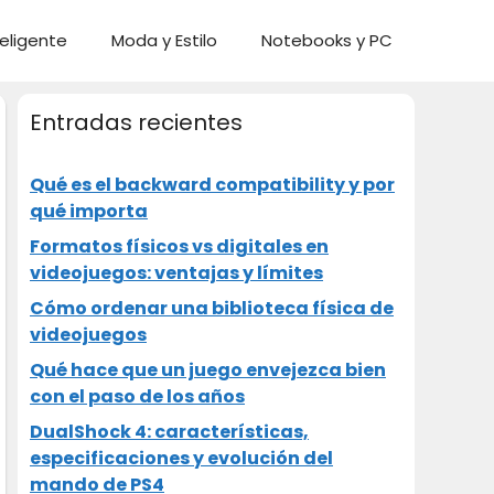
eligente
Moda y Estilo
Notebooks y PC
Entradas recientes
Qué es el backward compatibility y por
qué importa
Formatos físicos vs digitales en
videojuegos: ventajas y límites
Cómo ordenar una biblioteca física de
videojuegos
Qué hace que un juego envejezca bien
con el paso de los años
DualShock 4: características,
especificaciones y evolución del
mando de PS4