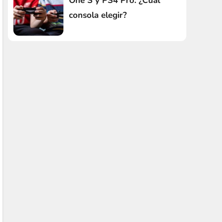
One S y PS4 Pro: ¿Cuál
consola elegir?