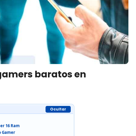
 gamers baratos en
Ocultar
ler 16 Ram
ro Gamer