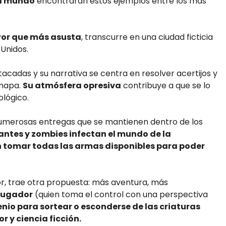
el mundo
encontrarán estos ejemplos entre los más
rror que más asusta
, transcurre en una ciudad ficticia
 Unidos.
acadas y su narrativa se centra en resolver acertijos y
 mapa.
Su atmósfera opresiva
contribuye a que se lo
ológico.
numerosas entregas que se mantienen dentro de los
ntes y zombies infectan el mundo de la
en tomar todas las armas disponibles para poder
ror, trae otra propuesta: más aventura, más
 jugador
(quien toma el control con una perspectiva
genio para sortear o esconderse de las criaturas
 y ciencia ficción.