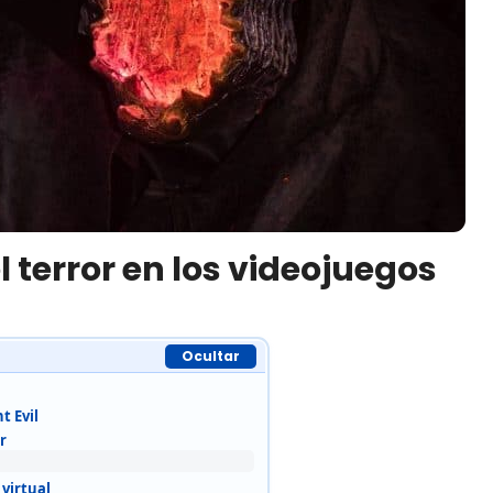
l terror en los videojuegos
Ocultar
t Evil
r
 virtual