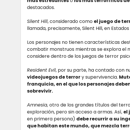
más estresantes
o
los más terroríficos d
destacados.
Silent Hill
, considerado como
el juego de te
llamada, precisamente, Silent Hill, en Estados
Los personajes no tienen características dest
combatir monstruos mientras se explora el
considere dentro de los juegos de terror psic
Resident Evil
, por su parte, ha contado con 
videojuegos de terror
y supervivencia.
Muta
franquicia, en el que los personajes deb
sobrevivir.
Amnesia,
otro de los grandes títulos del ter
exploración, pero sin acceso a armas. Así,
el
en primera persona)
debe recurrir a su in
que habitan este mundo, que mezcla terror