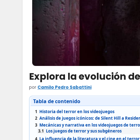
Explora la evolución de
por
Camilo Pedro Sabattini
Tabla de contenido
1
Historia del terror en los videojuegos
2
Análisis de juegos icónicos: de Silent Hill a Residen
3
Mecánicas y narrativa en los videojuegos de terro
3.1
Los juegos de terror y sus subgéneros
4
La influencia de la literatura y el cine en el terror