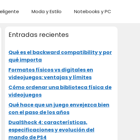
eligente
Moda y Estilo
Notebooks y PC
Entradas recientes
Qué es el backward compatibility y por
qué importa
Formatos físicos vs digitales en
videojuegos: ventajas y límites
Cómo ordenar una biblioteca física de
videojuegos
Qué hace que un juego envejezca bien
con el paso de los años
DualShock 4: características,
especificaciones y evolución del
mando de PS4