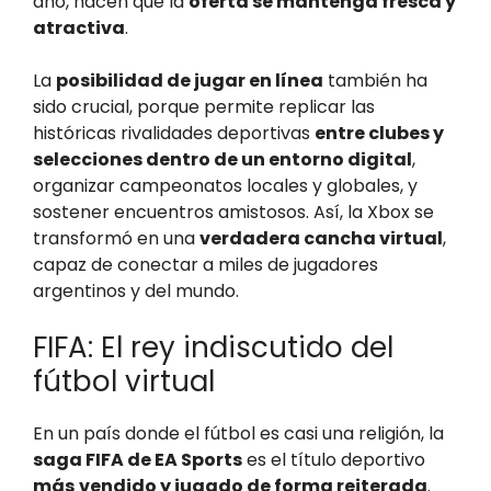
año, hacen que la
oferta se mantenga fresca y
atractiva
.
La
posibilidad de jugar en línea
también ha
sido crucial, porque permite replicar las
históricas rivalidades deportivas
entre clubes y
selecciones dentro de un entorno digital
,
organizar campeonatos locales y globales, y
sostener encuentros amistosos. Así, la Xbox se
transformó en una
verdadera cancha virtual
,
capaz de conectar a miles de jugadores
argentinos y del mundo.
FIFA: El rey indiscutido del
fútbol virtual
En un país donde el fútbol es casi una religión, la
saga FIFA de EA Sports
es el título deportivo
más
vendido y jugado de forma reiterada
.