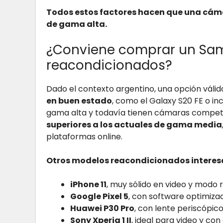
Todos estos factores hacen que una cám
de gama alta.
¿Conviene comprar un Sa
reacondicionados?
Dado el contexto argentino, una opción váli
en buen estado
, como el Galaxy S20 FE o i
gama alta y todavía tienen cámaras competi
superiores a los actuales de gama media
plataformas online.
Otros modelos reacondicionados interes
iPhone 11
, muy sólido en video y modo 
Google Pixel 5
, con software optimiza
Huawei P30 Pro
, con lente periscópic
Sony Xperia 1 II
, ideal para video y co