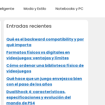
eligente
Moda y Estilo
Notebooks y PC
Entradas recientes
Qué es el backward compatibility y por
qué importa
Formatos físicos vs digitales en
videojuegos: ventajas y límites
Cómo ordenar una biblioteca física de
videojuegos
Qué hace que un juego envejezca bien
con el paso de los años
DualShock 4: características,
especificaciones y evolución del
mando de PS4